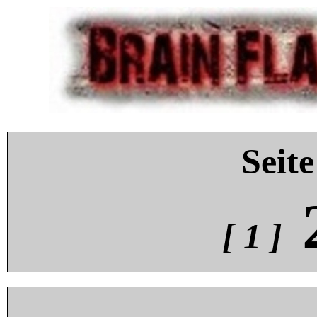
Seite
[ 1 ]