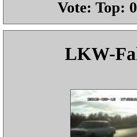
Vote: Top:
0
LKW-Fah