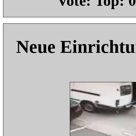
Vote: Top:
0
Neue Einricht