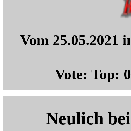
Vom 25.05.2021 in
Vote: Top:
0
Neulich be