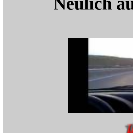
Neulich a