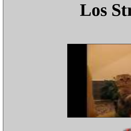
Los St