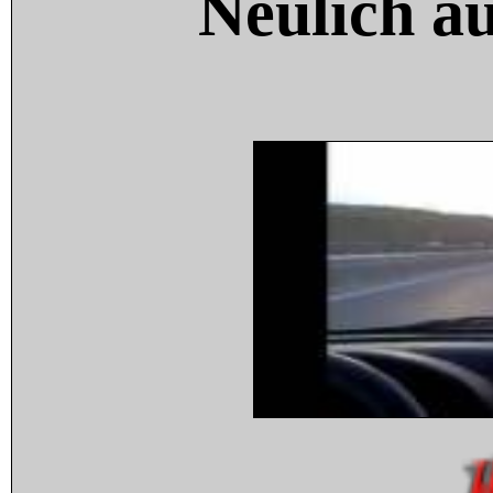
Neulich a