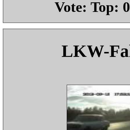
Vote: Top:
0
LKW-Fah