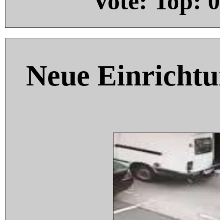
Vote: Top:
0
Neue Einricht