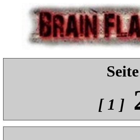
Seite
[ 1 ]