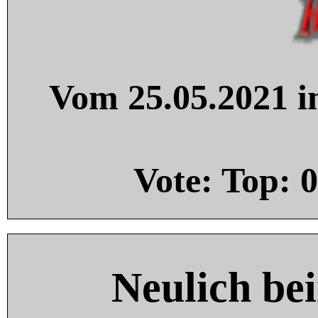
Vom 25.05.2021 in
Vote: Top:
0
Neulich be