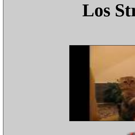
Los St