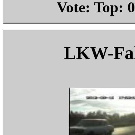
Vote: Top:
0
LKW-Fah