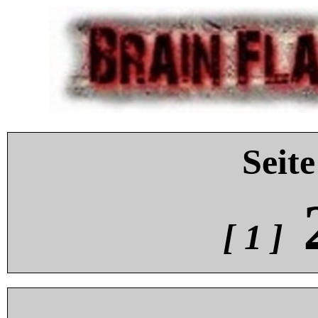
Seite
[ 1 ]