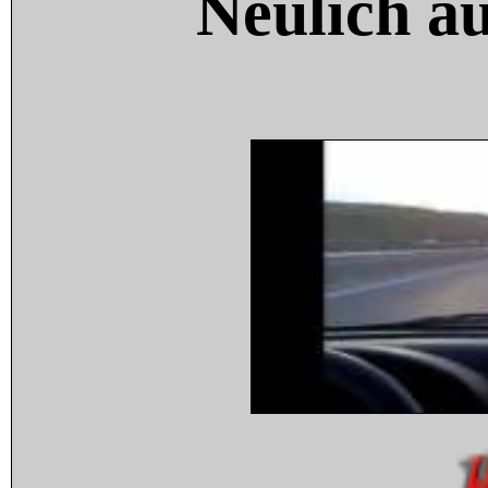
Neulich a