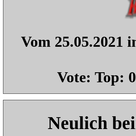
Vom 25.05.2021 in
Vote: Top:
0
Neulich be