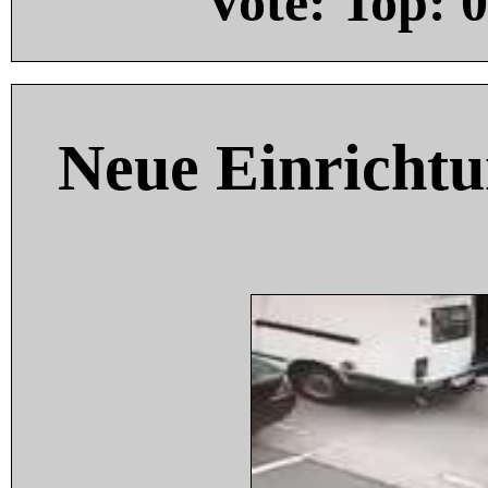
Vote: Top:
0
Neue Einricht