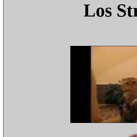
Los St