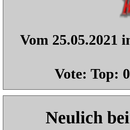
Vom 25.05.2021 in
Vote: Top:
0
Neulich be