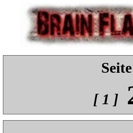
Seite
[ 1 ]