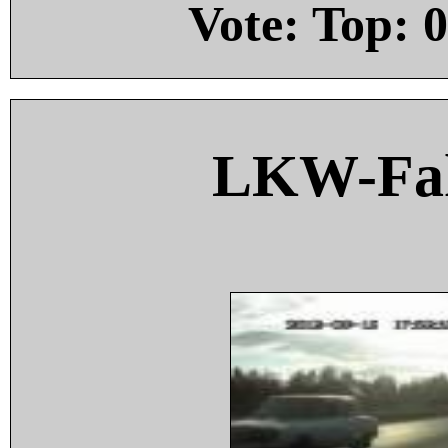
Vote: Top:
0
LKW-Fah