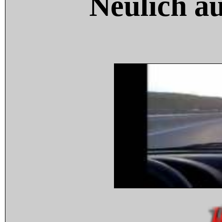
Neulich a