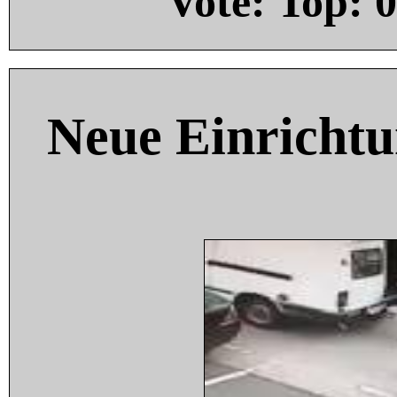
Vote: Top:
0
Neue Einricht