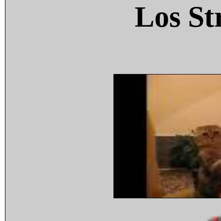
Los St