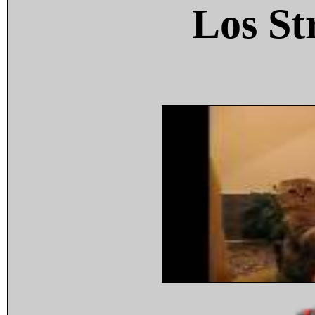
Los St