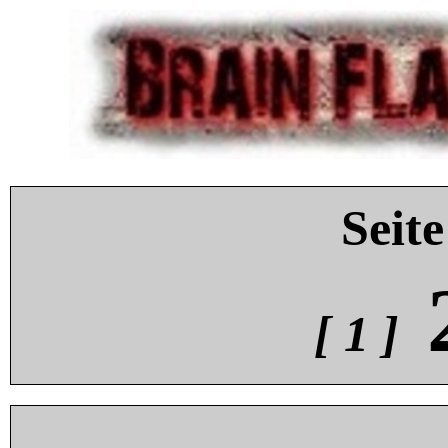
Seite
[ 1 ]