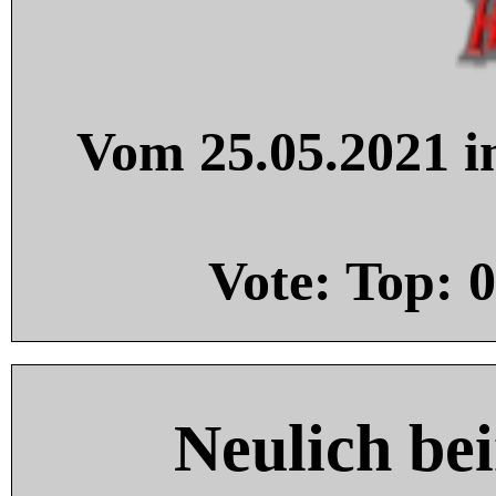
Vom 25.05.2021 in
Vote: Top:
0
Neulich be