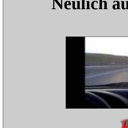
Neulich a