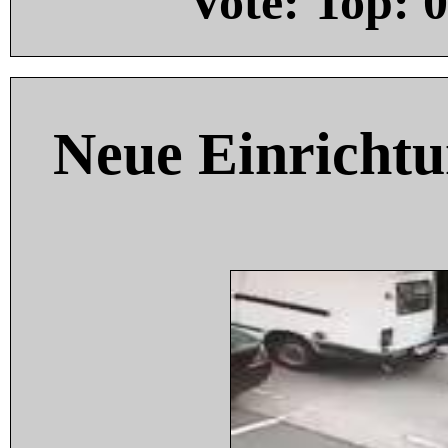
Vote: Top:
0
Neue Einricht