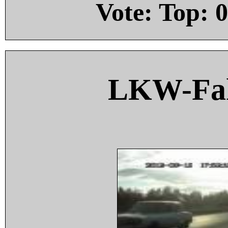
Vote: Top:
0
LKW-Fah