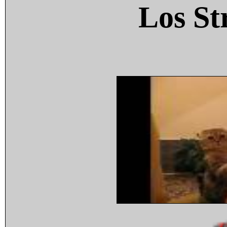
Los St