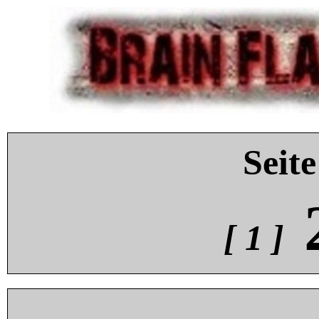
Seite
[ 1 ]