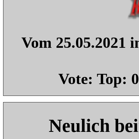
Vom 25.05.2021 in
Vote: Top:
0
Neulich be