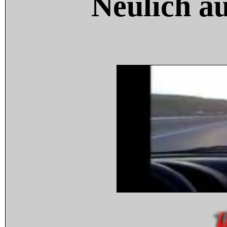
Neulich a