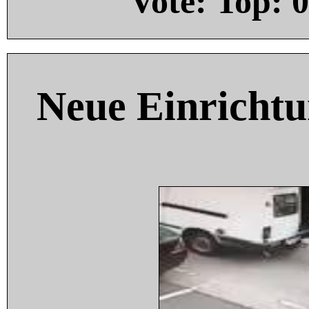
Vote: Top:
0
Neue Einricht