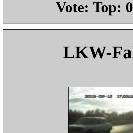
Vote: Top:
0
LKW-Fah