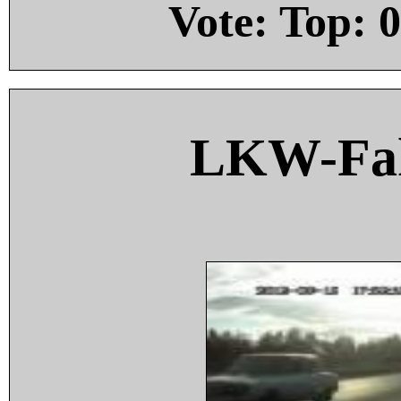
Vote: Top:
0
LKW-Fah