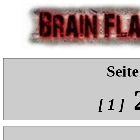
Seite
[ 1 ]