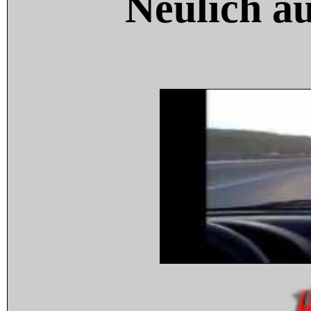
Neulich a