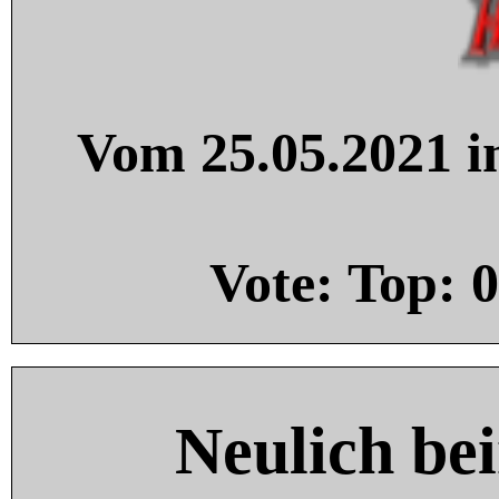
Vom 25.05.2021 in
Vote: Top:
0
Neulich be