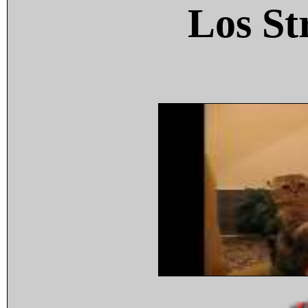
Los St