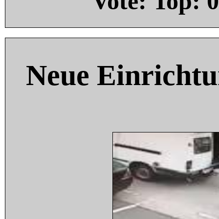
Vote: Top:
0
Neue Einricht