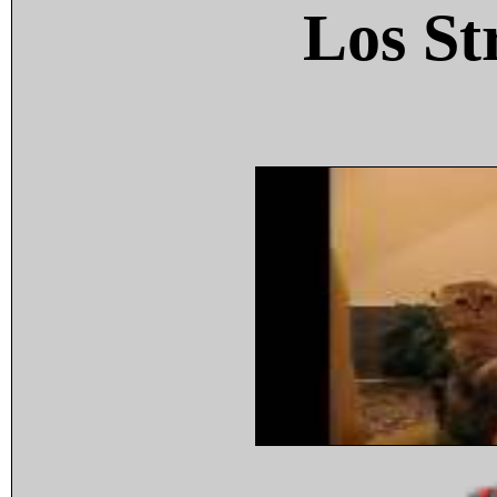
Los St