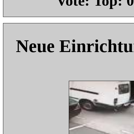
Vote: Top:
0
Neue Einricht