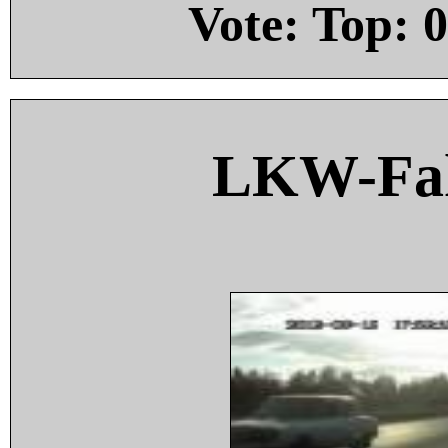
Vote: Top:
0
LKW-Fah