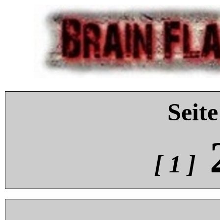
Seite
[ 1 ]