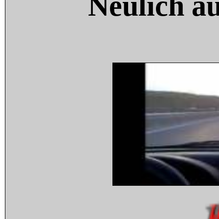
Neulich a