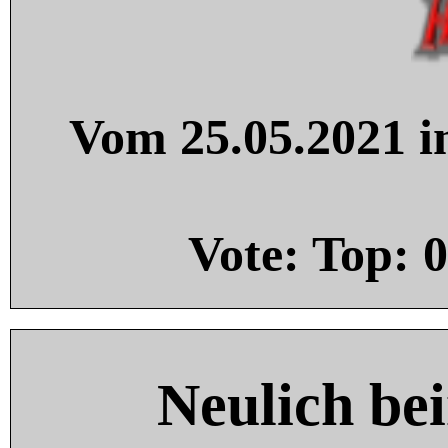
Vom 25.05.2021 in
Vote: Top:
0
Neulich be