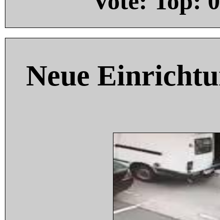
Vote: Top:
0
Neue Einricht