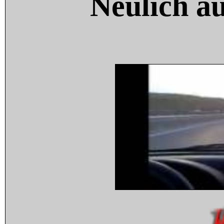
Neulich a