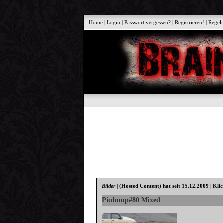
Home
|
Login
|
Passwort vergessen?
|
Registrieren!
|
Regel
Bilder
|
(Hosted Content)
hat seit 15.12.2009 | Kli
Picdump#80 Mixed