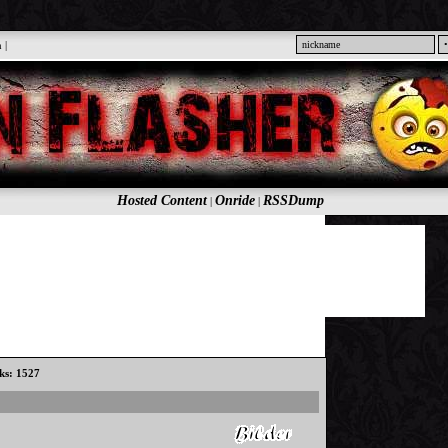
n
|
Hosted Content
Onride
RSSDump
|
|
cks: 1527