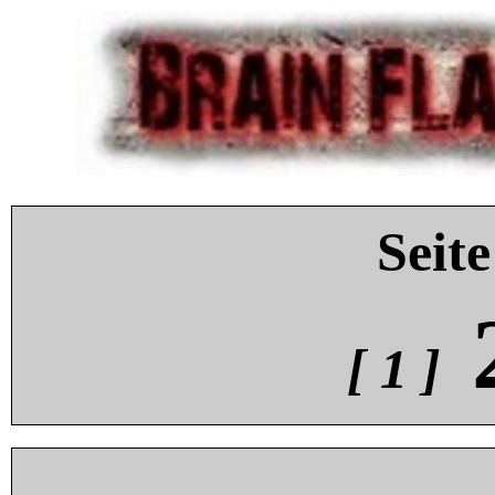
Seite
[ 1 ]