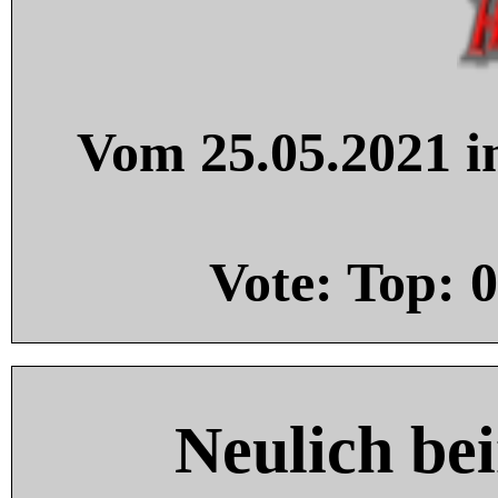
Vom 25.05.2021 in
Vote: Top:
0
Neulich be