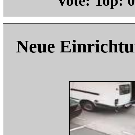
Vote: Top:
0
Neue Einricht