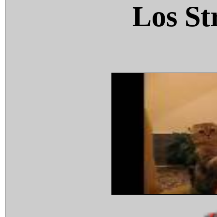
Los St