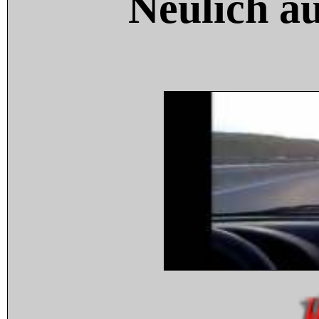
Neulich a