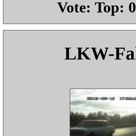
Vote: Top:
0
LKW-Fah