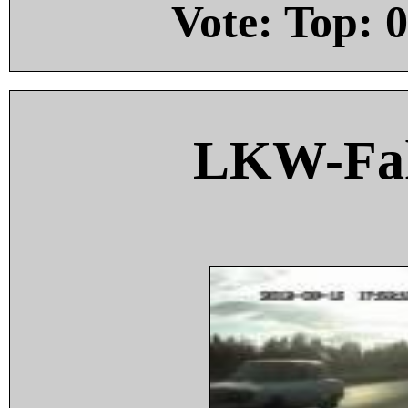
Vote: Top:
0
LKW-Fah