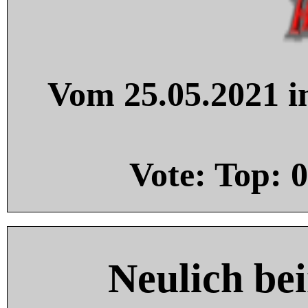
Vom 25.05.2021 in
Vote: Top:
0
Neulich be