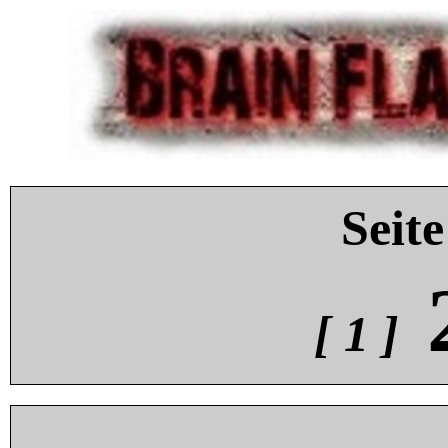
Seite
[ 1 ]