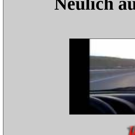
Neulich a