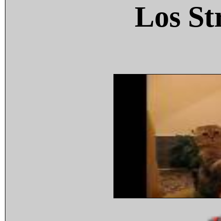
Los St