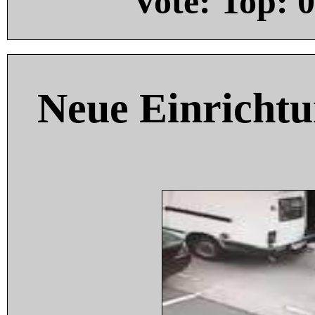
Vote: Top:
0
Neue Einricht