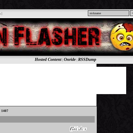
n
|
Hosted Content
Onride
RSSDump
|
|
: 1407