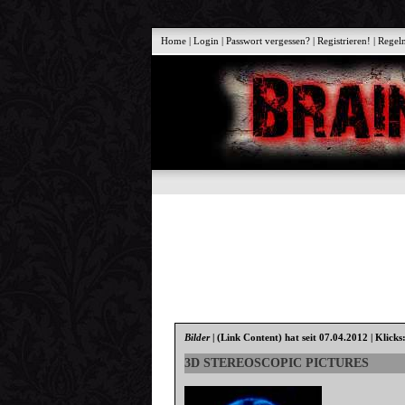
Home
|
Login
|
Passwort vergessen?
|
Registrieren!
|
Regel
Bilder
|
(Link Content)
hat seit 07.04.2012 | Klicks
3D STEREOSCOPIC PICTURES