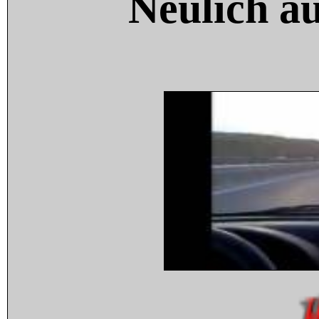
Neulich a