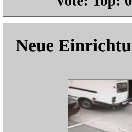
Vote: Top:
0
Neue Einricht