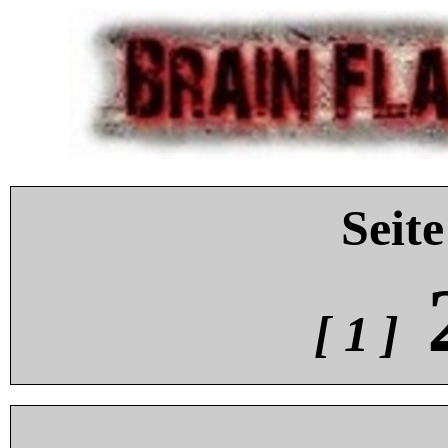
Seite
[ 1 ]