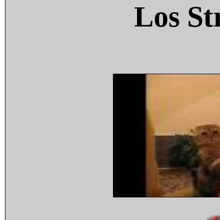
Los St