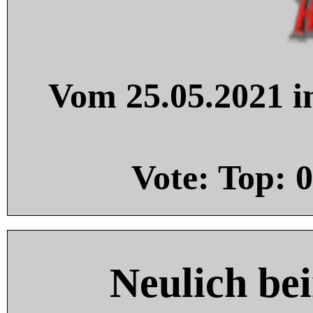
Vom 25.05.2021 in
Vote: Top:
0
Neulich be