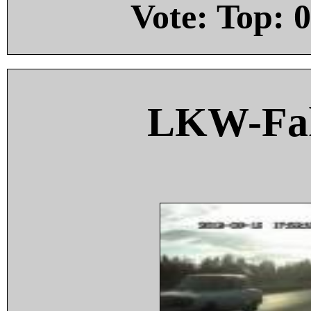
Vote: Top:
0
LKW-Fah