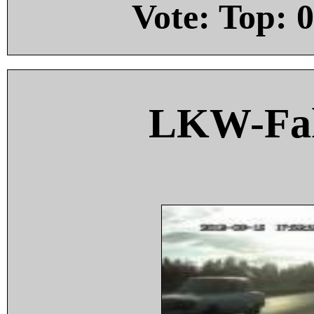
Vote: Top:
0
LKW-Fah