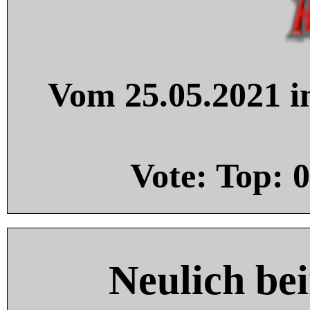
Vom 25.05.2021 in
Vote: Top:
0
Neulich be