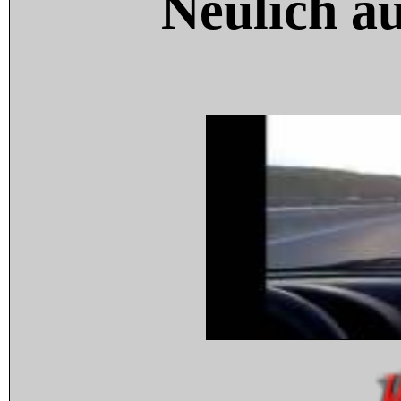
Neulich a