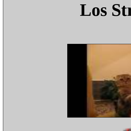
Los St