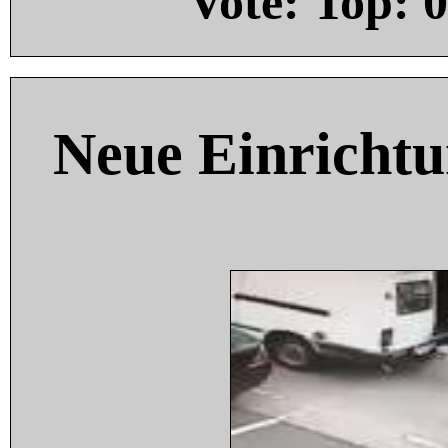
Vote: Top:
0
Neue Einricht