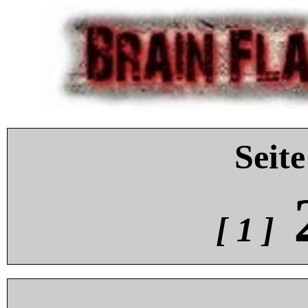
Seite
[ 1 ]