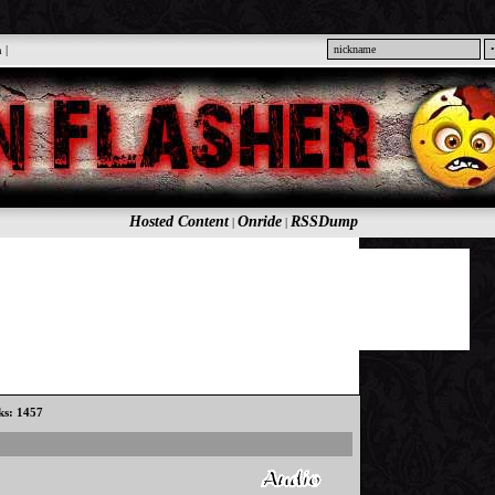
n
|
Hosted Content
Onride
RSSDump
|
|
cks: 1457