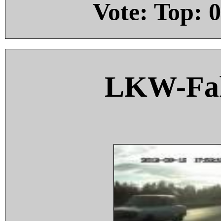
Vote: Top:
0
LKW-Fah