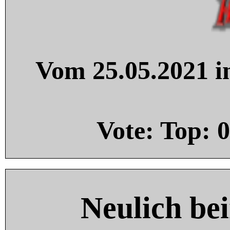
Vom 25.05.2021 in
Vote: Top:
0
Neulich be