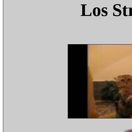
Los St