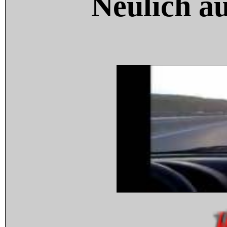
Neulich a