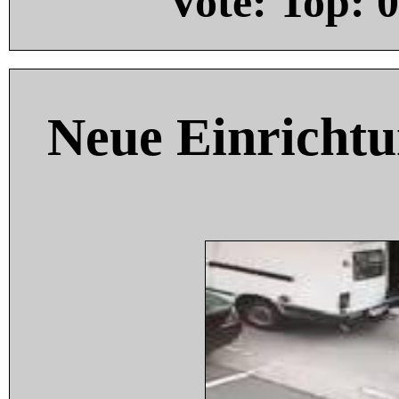
Vote: Top:
0
Neue Einricht