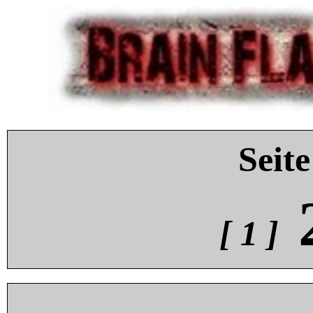
Seite
[ 1 ]