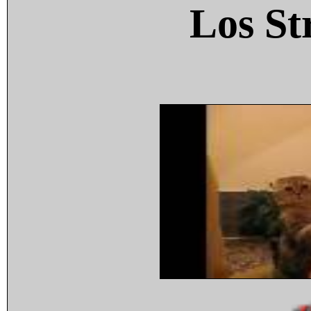
Los St