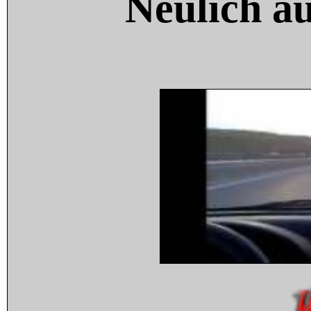
Neulich a