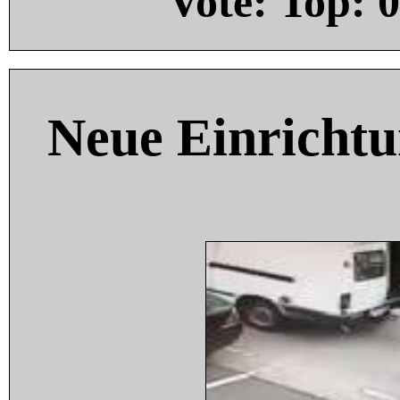
Vote: Top:
0
Neue Einricht