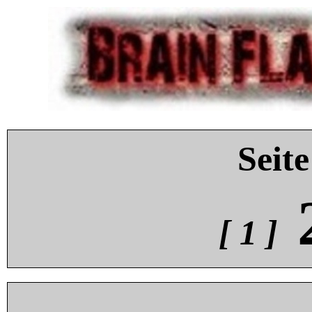
Seite
[ 1 ]