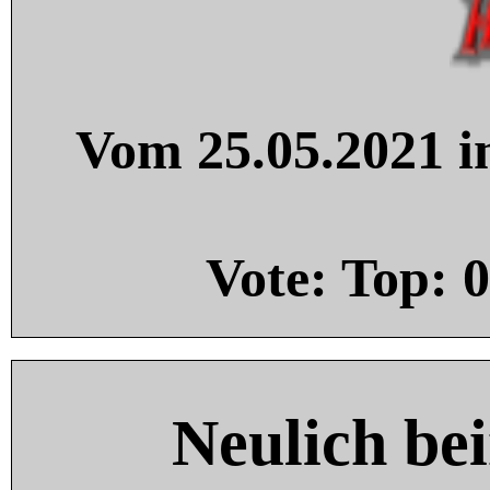
Vom 25.05.2021 in
Vote: Top:
0
Neulich be