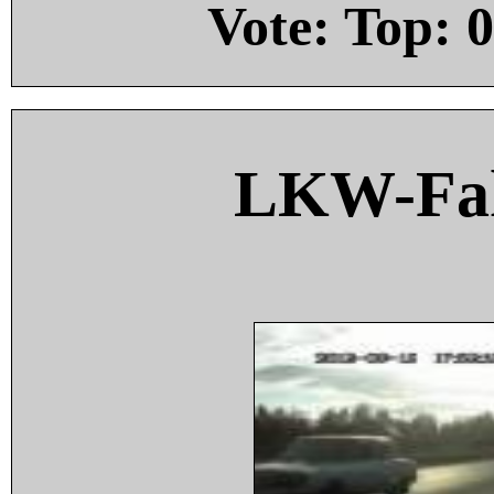
Vote: Top:
0
LKW-Fah