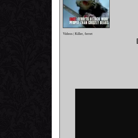
Videos
Killer
ferret
|
,