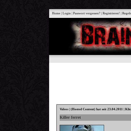
Home
|
Login
|
Passwort vergessen?
|
Registrieren!
|
Regel
Videos
|
(Hosted Content)
hat seit 23.04.2011 | Kli
Killer ferret