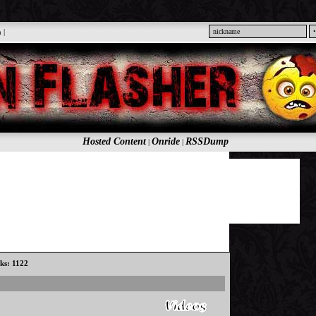
n
|
Hosted Content
Onride
RSSDump
|
|
cks: 1122